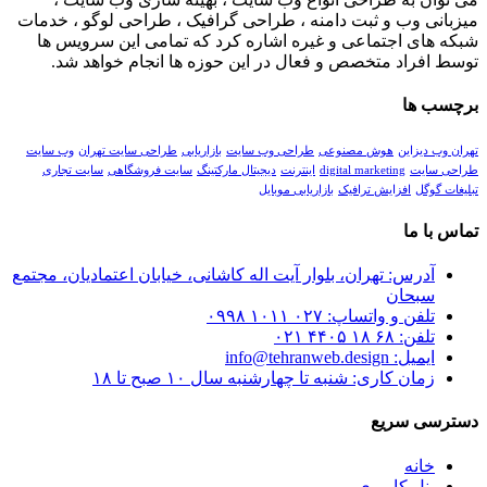
میزبانی وب و ثبت دامنه ، طراحی گرافیک ، طراحی لوگو ، خدمات
شبکه های اجتماعی و غیره اشاره کرد که تمامی این سرویس ها
توسط افراد متخصص و فعال در این حوزه ها انجام خواهد شد.
برچسب ها
تهران وب دیزاین
هوش مصنوعی
طراحی وب سایت
بازاریابی
طراحی سایت تهران
وب سایت
طراحی سایت
digital marketing
اینترنت
دیجیتال مارکتینگ
سایت فروشگاهی
سایت تجاری
تبلیغات گوگل
افزایش ترافیک
بازاریابی موبایل
تماس با ما
آدرس: تهران، بلوار آیت اله کاشانی، خیابان اعتمادیان، مجتمع
سبحان
تلفن و واتساپ: ۰۲۷ ۱۰۱۱ ۰۹۹۸
تلفن: ۶۸ ۱۸ ۴۴۰۵ ۰۲۱
ایمیل: info@tehranweb.design
زمان کاری: شنبه تا چهارشنبه سال ۱۰ صبح تا ۱۸
دسترسی سریع
خانه
پنل کاربری