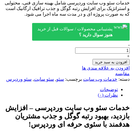
خدمات سئو وب سایت وردپرسی شامل بهینه سازی فنی، محتوایی
و استراتژیک برای افزایش رتبه گوگل و جذب ترافیک ارگانیک است
که به صورت پروژه ای و در مدت سه ماه اجرا می شود.
پشتیبانی محصولات / سوالات قبل از خرید
هنوز سوال دارید ؟
-
سئو
وب
+
سایت
افزودن به سبد خرید
وردپرسی
افزودن به علاقه مندی ها
عدد
مقایسه
دسته:
خدمات وب سایت
برچسب:
سئو
,
سئو سایت
,
سئو وردپرس
توضیحات
نظرات (۰)
خدمات سئو وب سایت وردپرسی –
افزایش
بازدید، بهبود رتبه گوگل و جذب مشتریان
هدفمند با سئوی حرفه ای وردپرس
!